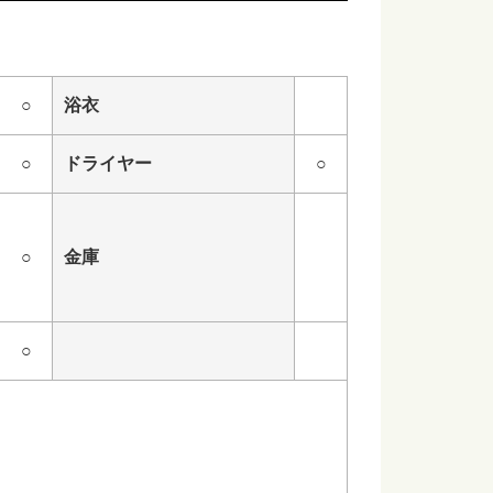
○
浴衣
○
ドライヤー
○
○
金庫
○