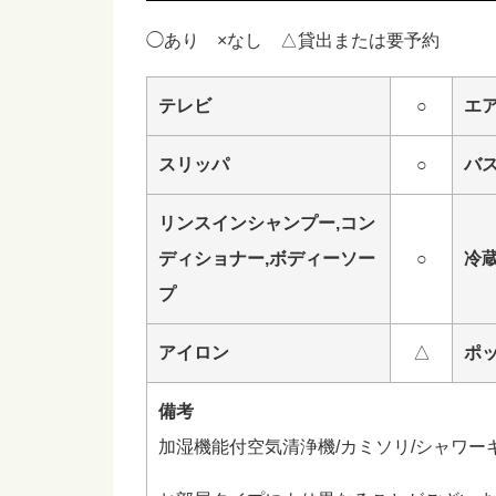
◯あり ×なし △貸出または要予約
テレビ
○
エ
スリッパ
○
バ
リンスインシャンプー,コン
ディショナー,ボディーソー
○
冷
プ
アイロン
△
ポ
備考
加湿機能付空気清浄機/カミソリ/シャワーキ