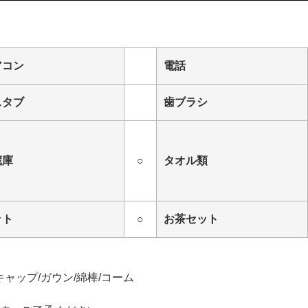
アコン
電話
スタブ
歯ブラシ
蔵庫
○
タオル類
ット
○
お茶セット
ャップ/ガウン/綿棒/コーム