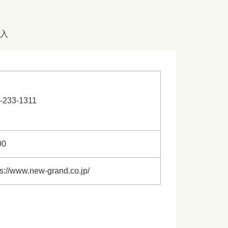
入
-233-1311
00
ps://www.new-grand.co.jp/