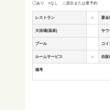
◯あり ×なし △貸出または要予約
レストラン
○
宴会
大浴場(温泉)
サウ
プール
コイ
ルームサービス
○
自販
備考